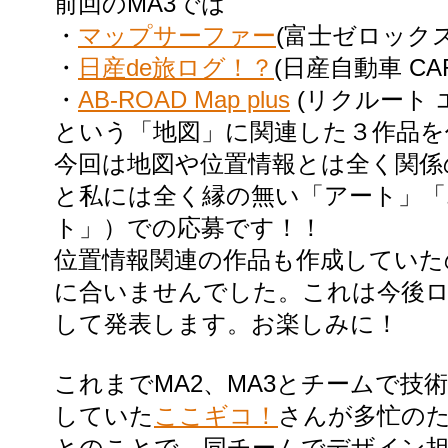
前回のMA3では
・
マップサーファー
(富士ゼロック
・
日産de旅ログ！？
(日産自動車 CA
・
AB-ROAD Map plus
(リクルート 
という「地図」に関連した３作品を
今回は地図や位置情報とは全く関係
と私には全く縁の無い「アート」「
ト」）での応募です！！
位置情報関連の作品も作成していた
に合いませんでした。これは今後
して発表します。お楽しみに！
これまでMA2、MA3とチームで技
していた
ここギコ！
さんが多忙の
とのことで、同チームでデザイン