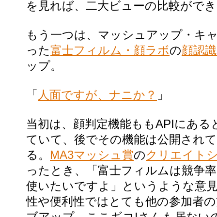
を見れば、二大ビューの比較ができ
もう一つは、マッシュアップ・キ
った
富士フィルム・顔ラボ
の
顔認識
ップ。
「
人面ですが、ナニか？
」
当初は、顔判定機能ももAPIにあ
ていて、後でその機能は公開され
る。
MA3マッシュ賞
の
クリエイト
ったとき、「富士フィルムは競争
使いたいですよ」というような意見
性や便利性ではとても他の参加者
ブアップ。ここギコ!さんも居ない